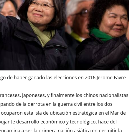
ego de haber ganado las elecciones en 2016.
Jerome Favre
ranceses, japoneses, y finalmente los chinos nacionalistas
ando de la derrota en la guerra civil entre los dos
cuparon esta isla de ubicación estratégica en el Mar de
pujante desarrollo económico y tecnológico, hace del
encamina a ser la primera nación asiática en permitir la